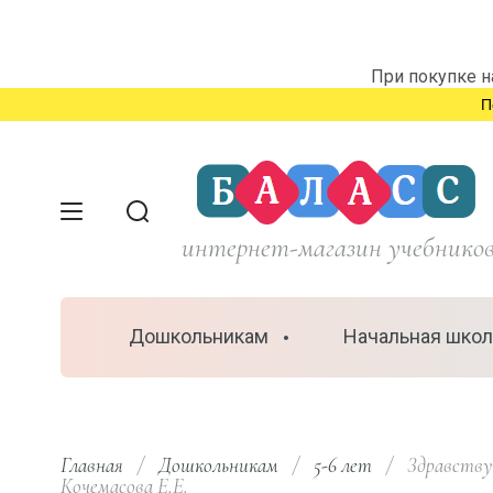
При покупке н
П
интернет-магазин учебнико
Дошкольникам
Начальная школ
Главная
/
Дошкольникам
/
5-6 лет
/
  Здравству
Кочемасова Е.Е.