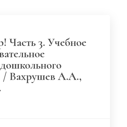
! Часть 3. Учебное
вательное
 дошкольного
т / Вахрушев А.А.,
.