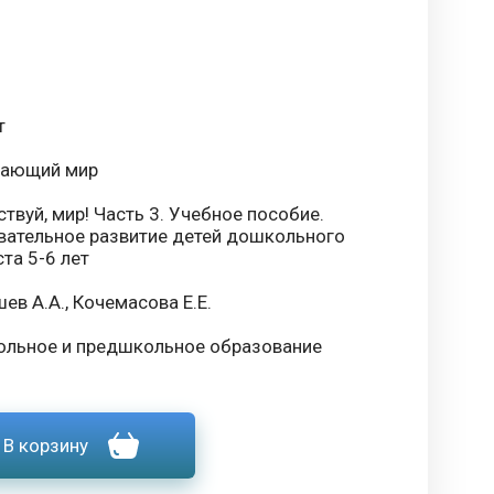
т
ающий мир
твуй, мир! Часть 3. Учебное пособие.
вательное развитие детей дошкольного
та 5-6 лет
ев А.А., Кочемасова Е.Е.
льное и предшкольное образование
В корзину