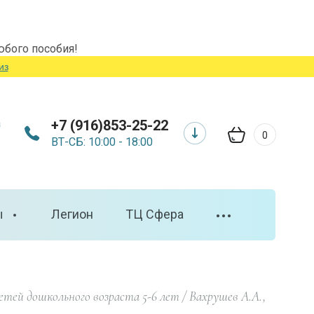
юбого пособия!
из
а
+7 (916)853-25-22
0
ВТ-СБ: 10:00 - 18:00
ы
ы
Легион
ТЦ Сфера
•••
етей дошкольного возраста 5-6 лет / Вахрушев А.А., 