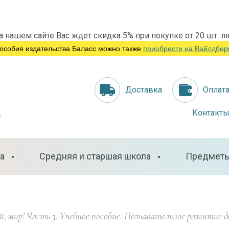
а нашем сайте Вас ждет скидка 5% при покупке от 20 шт. л
особия издательства Баласс можно также
приобрести на Вайлдбер
Доставка
Оплат
в
Контакт
а
Средняя и старшая школа
Предмет
й, мир! Часть 3. Учебное пособие. Познавательное развитие д