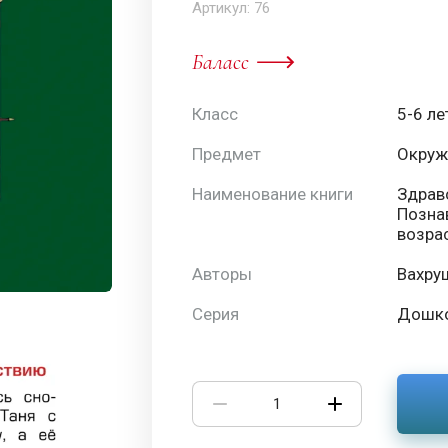
Артикул:
76
Баласс
Класс
5-6 ле
Предмет
Окруж
Наименование книги
Здравс
Позна
возрас
Авторы
Вахруш
Серия
Дошко