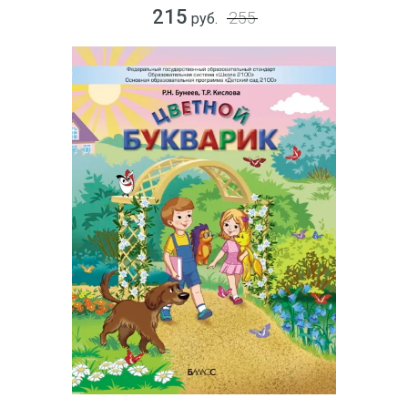
215
255
руб.