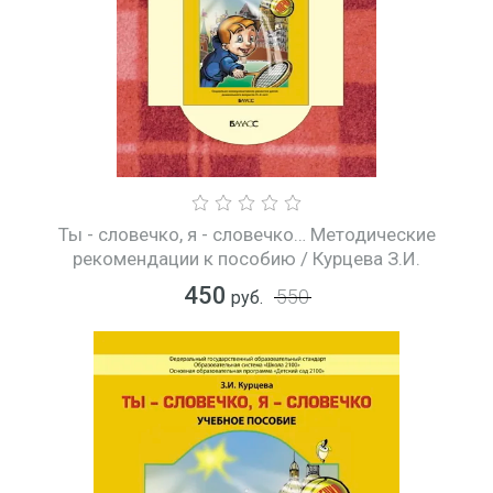
Ты - словечко, я - словечко… Методические
рекомендации к пособию / Курцева З.И.
450
550
руб.